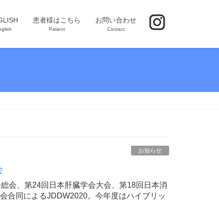
GLISH
患者様はこちら
お問い合わせ
glish
Patient
Contact
お知らせ
会
会総会、第24回日本肝臓学会大会、第18回日本消
合同によるJDDW2020。今年度はハイブリッ