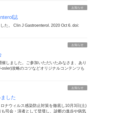
お知らせ
nterol誌
n J Gastroenterol. 2020 Oct 6. doi:
お知らせ
会
会を開催しました。ご参加いただいたみなさま、あり
osler)攻略のコツなどオリジナルコンテンツも
お知らせ
いました
コロナウィルス感染防止対策を徹底し10月3日(土)
方も司会・演者として登壇し、診断の進歩や病気