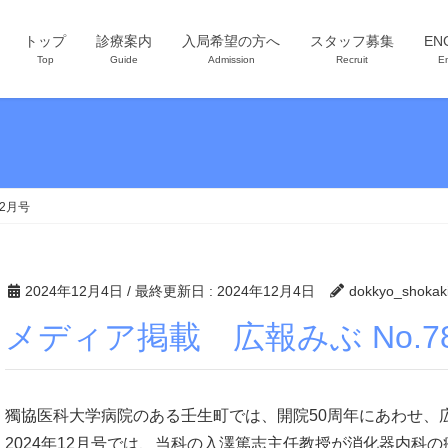
トップ
診療案内
入局希望の方へ
スタッフ募集
EN
Top
Guide
Admission
Recruit
En
12月号
2024年12月4日
/ 最終更新日 :
2024年12月4日
dokkyo_shokak
メディア掲載 広報みぶ No.787
獨協医科大学病院のある壬生町では、開院50周年にあわせ、
2024年12月号では、当科の入澤篤志主任教授が消化器内科