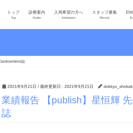
トップ
診療案内
入局希望の方へ
スタッフ募集
EN
Top
Guide
Admission
Recruit
En
stroenterol誌
2021年9月21日
/ 最終更新日 :
2021年9月21日
dokkyo_shokak
業績報告 【publish】星恒輝 先生 Clin J Gastroenterol
誌