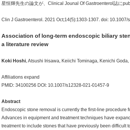
星恒輝先生の論文が、Clinical Jounal Of Gastroenterol誌に
Clin J Gastroenterol. 2021 Oct;14(5):1303-1307. doi: 10.100
Association of long-term endoscopic biliary ste
a literature review
Koki Hoshi
, Atsushi Irisawa, Keiichi Tominaga, Kenichi Goda,
Affiliations expand
PMID: 34100256 DOI: 10.1007/s12328-021-01457-9
Abstract
Endoscopic stone removal is currently the first-line procedure 
Advances in equipment and treatment techniques have expande
treatment to include stones that have previously been difficult