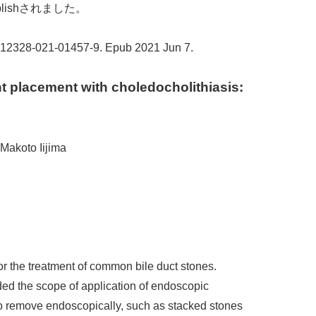
publishされました。
7/s12328-021-01457-9. Epub 2021 Jun 7.
nt placement with choledocholithiasis:
 Makoto Iijima
for the treatment of common bile duct stones.
d the scope of application of endoscopic
 to remove endoscopically, such as stacked stones