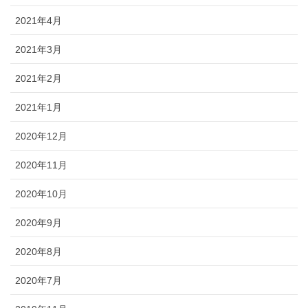
2021年4月
2021年3月
2021年2月
2021年1月
2020年12月
2020年11月
2020年10月
2020年9月
2020年8月
2020年7月