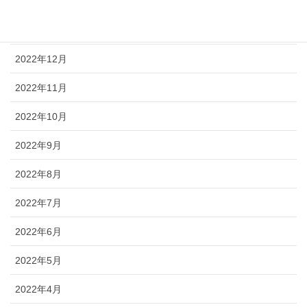
2023年2月
2023年1月
2022年12月
2022年11月
2022年10月
2022年9月
2022年8月
2022年7月
2022年6月
2022年5月
2022年4月