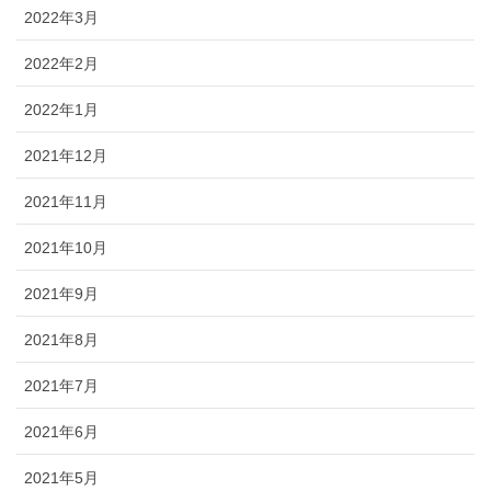
2022年3月
2022年2月
2022年1月
2021年12月
2021年11月
2021年10月
2021年9月
2021年8月
2021年7月
2021年6月
2021年5月