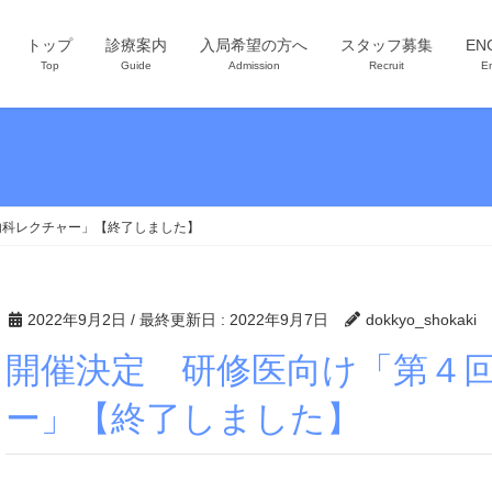
トップ
診療案内
入局希望の方へ
スタッフ募集
EN
Top
Guide
Admission
Recruit
En
内科レクチャー」【終了しました】
2022年9月2日
/ 最終更新日 :
2022年9月7日
dokkyo_shokaki
開催決定 研修医向け「第４回 消化器内科レクチャ
ー」【終了しました】