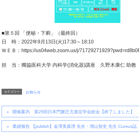
■第５回 「便秘・下痢」（最終回）
日 時：2022年9月13日(火)17:30～18:10
ＷＥＢ：https://us04web.zoom.us/j/71729271929?pwd=rd8b
担 当：獨協医科大学 内科学(消化器)講座 久野木康仁 助教
カテゴリー
お知らせ
開催案内 第29回日本門脈圧亢進症学会総会【終了しました】
業績報告 【publish】金澤美真理 先生・増山智史 先生 Cureus誌