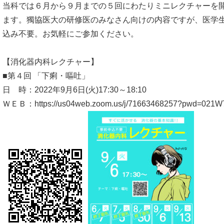
当科では６月から９月までの５回にわたりミニレクチャーを
ます。獨協医大の研修医のみなさん向けの内容ですが、医学
込み不要。お気軽にご参加ください。
【消化器内科レクチャー】
■第４回 「下痢・嘔吐」
日 時：2022年9月6日(火)17:30～18:10
ＷＥＢ：https://us04web.zoom.us/j/71663468257?pwd=02