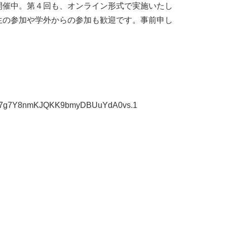
開催中。第４回も、オンライン形式で実施いたし
生の参加や学外からの参加も歓迎です。事前申し
1W7g7Y8nmKJQKK9bmyDBUuYdA0vs.1