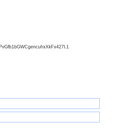
0PvGfb1bGWCgencuhxXkFx427I.1